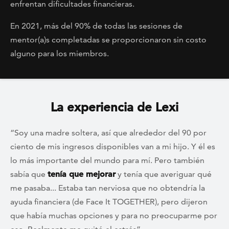
enfrentan dificultades financieras.
En 2021, más del 90% de todas las sesiones de
mentor(a)s completadas se proporcionaron sin costo
alguno para los miembros.
La experiencia de Lexi
“Soy una madre soltera, así que alrededor del 90 por
ciento de mis ingresos disponibles van a mi hijo. Y él es
lo más importante del mundo para mí. Pero también
sabía que
tenía que mejorar
y tenía que averiguar qué
me pasaba... Estaba tan nerviosa que no obtendría la
ayuda financiera (de Face It TOGETHER), pero dijeron
que había muchas opciones y para no preocuparme por