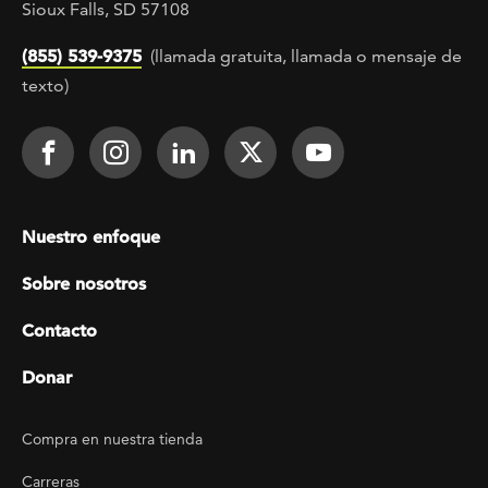
Sioux Falls, SD 57108
(855) 539-9375
(llamada gratuita, llamada o mensaje de
texto)
Footer Social
Face It TOGETHER on Facebook
Face It TOGETHER on Instagra
Face It TOGETHER on Lin
Face It TOGETHER o
Face It TOGE
Footer menu
Nuestro enfoque
Sobre nosotros
Contacto
Donar
Footer Utility
Compra en nuestra tienda
Carreras