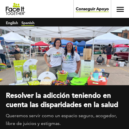
Skip to main content
Toggl
Conseguir Apoyo
English
Spanish
Resolver la adicción teniendo en
cuenta las disparidades en la salud
Queremos servir como un espacio seguro, acogedor,
libre de juicios y estigmas.