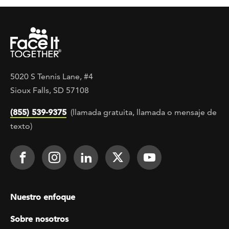
5020 S Tennis Lane, #4
Sioux Falls, SD 57108
(855) 539-9375
(llamada gratuita, llamada o mensaje de
texto)
Footer Social
Face It TOGETHER on Facebook
Face It TOGETHER on Instagra
Face It TOGETHER on Lin
Face It TOGETHER o
Face It TOGE
Footer menu
Nuestro enfoque
Sobre nosotros