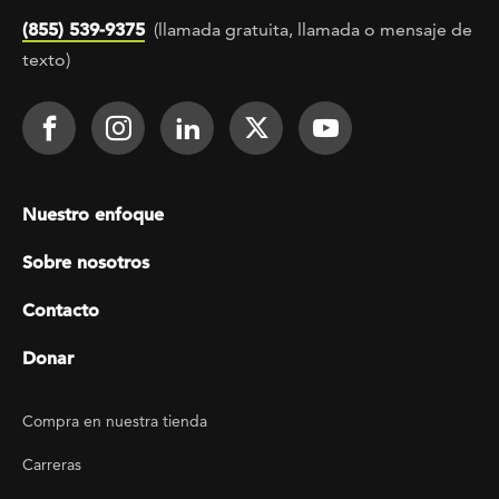
(855) 539-9375
(llamada gratuita, llamada o mensaje de
texto)
Footer Social
Face It TOGETHER on Facebook
Face It TOGETHER on Instagra
Face It TOGETHER on Lin
Face It TOGETHER o
Face It TOGE
Footer menu
Nuestro enfoque
Sobre nosotros
Contacto
Donar
Footer Utility
Compra en nuestra tienda
Carreras