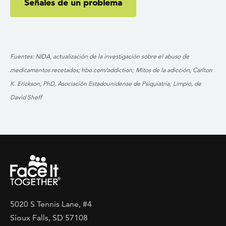
Señales de un problema
Fuentes: NIDA, actualización de la investigación sobre el abuso de
medicamentos recetados; hbo.com/addiction;
Mitos de la adicción, Carlton
K. Erickson, PhD, Asociación Estadounidense de Psiquiatría;
Limpio, de
David Sheff
5020 S Tennis Lane, #4
Sioux Falls, SD 57108