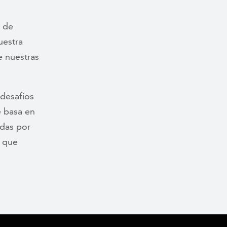
a de
uestra
e nuestras
desafíos
e basa en
idas por
s que