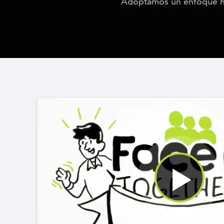
Adoptamos un enfoque holí
Watch Video