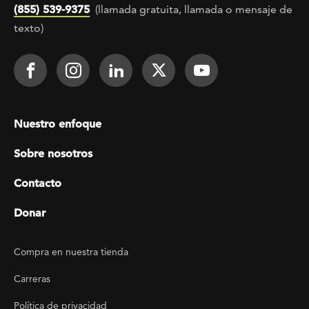
(855) 539-9375
(llamada gratuita, llamada o mensaje de
texto)
Footer Social
Face It TOGETHER on Facebook
Face It TOGETHER on Instagra
Face It TOGETHER on Lin
Face It TOGETHER o
Face It TOGE
Footer menu
Nuestro enfoque
Sobre nosotros
Contacto
Donar
Footer Utility
Compra en nuestra tienda
Carreras
Política de privacidad