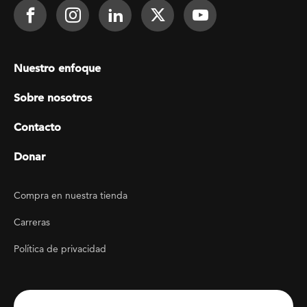
Footer Social
Face It TOGETHER on Facebook
Face It TOGETHER on Instagra
Face It TOGETHER on Lin
Face It TOGETHER o
Face It TOGE
Footer menu
Nuestro enfoque
Sobre nosotros
Contacto
Donar
Footer Utility
Compra en nuestra tienda
Carreras
Política de privacidad